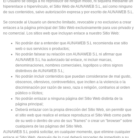
El Usuario se obliga a no reproducir de ningún modo, ni siquiera mediante un
hiperenlace o hipervínculo, el Sitio Web de AUNAWEB S.L, así como ninguno
de sus contenidos, salvo autorización expresa y por escrito de AUNAWEB S.L.
Se concede al Usuario un derecho limitado, revocable y no exclusivo a crear
enlaces a la página principal del Sitio Web exclusivamente para uso privado y
no comercial. Los sitios web que incluyan enlace a nuestro Sitio Web:
No podrán dar a entender que AUNAWEB S.L recomienda ese sitio
web o sus servicios o productos;
No podrán falsear su relación con AUNAWEB S.L ni afirmar que
AUNAWEB S.L ha autorizado tal enlace, ni incluir marcas,
denominaciones, nombres comerciales, logotipos u otros signos
distintivos de AUNAWEB S.L;
No podrán incluir contenidos que puedan considerarse de mal gusto,
obscenos, ofensivos, controvertidos, que inciten a la violencia o la
discriminación por razón de sexo, raza o religión, contrarios al orden
público o ilícitos;
No podrán enlazar a ninguna página del Sitio Web distinta de la
página principal;
Deberá enlazar con la propia dirección del Sitio Web, sin permitir que
el sitio web que realice el enlace reproduzca el Sitio Web como parte
de su web o dentro de uno de sus “frames” o crear un “browser” sobre
cualquiera de las páginas del Sitio Web.
AUNAWEB S.L podrá solicitar, en cualquier momento, que elimine cualquier
enlace al Sitio Web, después de lo cual deberá proceder de inmediato a su