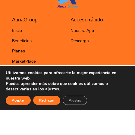
AunaGroup
Acceso rápido
Inicio
Nuestra App
Beneficios
Descarga
Planes
MarketPlace
Utilizamos cookies para ofrecerte la mejor experiencia en
Legal
nuestra web.
Puedes aprender más sobre qué cookies utilizamos o
Aviso Legal
desactivarlas en los
ajustes
.
Política de Privacidad
Aceptar
Rechazar
Ajustes
Política de Cookies
© 2025 Aunagroup | Desarrollado por
Amatic Consulting