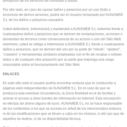
prestación de los servicios de consultas y dudas.
Por otro lado, en caso de causar daños y perjuicios por un uso ilícito o
incorrecto de dichos servicios, podrá ser el Usuario reclamado por AUNAWEB
S.L de los daños o perjuicios causados.
Usted defenderá, indemnizará y mantendrá a AUNAWEB S.L indemne frente a
cualesquiera daños y perjuicios que se deriven de reclamaciones, acciones o
demandas de terceros como consecuencia de su acceso o uso del Sitio Web.
Asimismo, usted se obliga a indemnizar a AUNAWEB S.L frente a cualesquiera
daños y perjuicios, que se deriven del uso por su parte de “robots”, “spiders”,
“crawlers” o herramientas similares empleadas con el fin de recabar o extraer
datos o de cualquier otra actuación por su parte que imponga una carga
irrazonable sobre el funcionamiento del Sitio Web.
ENLACES
En este sitio web el usuario podría encontrar enlaces que le conducirán a
páginas web independientes de AUNAWEB S.L. En el caso de que se
produzca esta eventual circunstancia, la única finalidad es la de facilitar y
animar el acceso a otras fuentes de información en Internet. Esta vinculación
se efectúa sin ánimo alguno de lucro. AUNAWEB S.L no se hace responsable
de los contenidos a los que se acceda en virtud de los mencionados enlaces,
ni de las modificaciones que se lleven a cabo en los mismos, ni del uso que de
aquellos se realice, ni de su disponibilidad técnica.