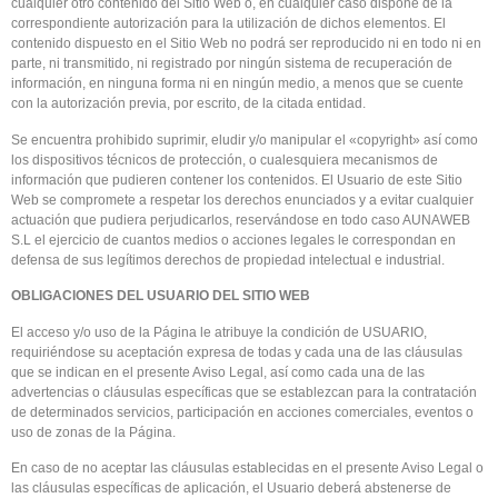
cualquier otro contenido del Sitio Web o, en cualquier caso dispone de la
correspondiente autorización para la utilización de dichos elementos. El
contenido dispuesto en el Sitio Web no podrá ser reproducido ni en todo ni en
parte, ni transmitido, ni registrado por ningún sistema de recuperación de
información, en ninguna forma ni en ningún medio, a menos que se cuente
con la autorización previa, por escrito, de la citada entidad.
Se encuentra prohibido suprimir, eludir y/o manipular el «copyright» así como
los dispositivos técnicos de protección, o cualesquiera mecanismos de
información que pudieren contener los contenidos. El Usuario de este Sitio
Web se compromete a respetar los derechos enunciados y a evitar cualquier
actuación que pudiera perjudicarlos, reservándose en todo caso AUNAWEB
S.L el ejercicio de cuantos medios o acciones legales le correspondan en
defensa de sus legítimos derechos de propiedad intelectual e industrial.
OBLIGACIONES DEL USUARIO DEL SITIO WEB
El acceso y/o uso de la Página le atribuye la condición de USUARIO,
requiriéndose su aceptación expresa de todas y cada una de las cláusulas
que se indican en el presente Aviso Legal, así como cada una de las
advertencias o cláusulas específicas que se establezcan para la contratación
de determinados servicios, participación en acciones comerciales, eventos o
uso de zonas de la Página.
En caso de no aceptar las cláusulas establecidas en el presente Aviso Legal o
las cláusulas específicas de aplicación, el Usuario deberá abstenerse de