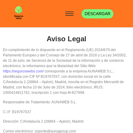
DESCARGAR
Aviso Legal
En cumplimiento de lo dispuesto en el Reglamento (UE) 2016/679 del
Parlamento Europeo y del Consejo de 27 de abril de 2016 y La Ley 34/2002,
de 11 de julio, de Servicios de la Sociedad de la información y de comercio
electrónico, le informamos que la titularidad del Sitio Web
https://seguroswebs.com/
corresponde a la empresa AUNAWEB S.L.;
identificada con CIF Nº B19767037, con domicilio social en la calle
C/Andalucía 2 (28864 – Ajalvir), Madrid, inscrita en el Registro Mercantil de
Madrid, con fecha 10 de Julio de 2024, folio electrónico, IRUS:
1000424811762, inscripción 1 con hoja M-827998.
Responsable de Tratamiento: AUNAWEB S.L.
C.I.F: B19767037
Dirección: C/Andalucía 2 (28864 – Ajalvir), Madrid
Correo electrónico:
soporte@aunagroup.com