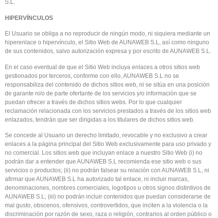
S.L.
HIPERVÍNCULOS
El Usuario se obliga a no reproducir de ningún modo, ni siquiera mediante un
hiperenlace o hipervínculo, el Sitio Web de AUNAWEB S.L, así como ninguno
de sus contenidos, salvo autorización expresa y por escrito de AUNAWEB S.L.
En el caso eventual de que el Sitio Web incluya enlaces a otros sitios web
gestionados por terceros, conforme con ello, AUNAWEB S.L no se
responsabiliza del contenido de dichos sitios web, ni se sitúa en una posición
de garante ni/o de parte ofertante de los servicios y/o información que se
puedan ofrecer a través de dichos sitios webs. Por lo que cualquier
reclamación relacionada con los servicios prestados a través de los sitios web
enlazados, tendrán que ser dirigidas a los titulares de dichos sitios web.
Se concede al Usuario un derecho limitado, revocable y no exclusivo a crear
enlaces a la página principal del Sitio Web exclusivamente para uso privado y
no comercial. Los sitios web que incluyan enlace a nuestro Sitio Web (i) no
podrán dar a entender que AUNAWEB S.L recomienda ese sitio web o sus
servicios o productos; (ii) no podrán falsear su relación con AUNAWEB S.L, ni
afirmar que AUNAWEB S.L ha autorizado tal enlace, ni incluir marcas,
denominaciones, nombres comerciales, logotipos u otros signos distintivos de
AUNAWEB S.L; (iii) no podrán incluir contenidos que puedan considerarse de
mal gusto, obscenos, ofensivos, controvertidos, que inciten a la violencia o la
discriminación por razón de sexo, raza o religión, contrarios al orden público o