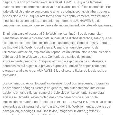
página, que son propiedad exclusiva de AUANWEB S.L y/o de terceros,
quienes tienen el derecho exclusivo de utilizarlos en el tráfico económico. Por
todo ello el Usuario se compromete a no reproducir, copiar, distribuir, poner a
disposición o de cualquier otra forma comunicar públicamente, transformar o
modificar tales contenidos, manteniendo indemne a AUNAWEB S.L de
cualquier reclamación que se derive del incumplimiento de tales obligaciones.
En ningún caso el acceso al Sitio Web implica ningún tipo de renuncia,
transmisión, licencia o cesión total ni parcial de dichos derechos, salvo que se
establezca expresamente lo contrario. Las presentes Condiciones Generales
de Uso del Sitio Web no confieren al Usuario ningún otro derecho de
utilización, alteración, explotación, reproducción, distribución o comunicación
pública del Sitio Web y/o de sus Contenidos distintos de los aquí
expresamente previstos. Cualquier otro uso o explotación de cualesquiera
derechos estará sujeto a la previa y expresa autorización específicamente
otorgada a tal efecto por AUNAWEB S.L o el tercero titular de los derechos
afectados.
Los contenidos, textos, fotografías, diseños, logotipos, imágenes, programas
de ordenador, códigos fuente y, en general, cualquier creación intelectual
existente en este sitio, así como el propio sitio en su conjunto, como obra
artística multimedia, están protegidos como derechos de autor por la
legislación en materia de Propiedad Intelectual. AUNAWEB S.L es titular de los
elementos que integran el diseño gráfico del Sitio Web, lo menús, botones de
navegación, el código HTML, los textos, imágenes, texturas, gráficos y