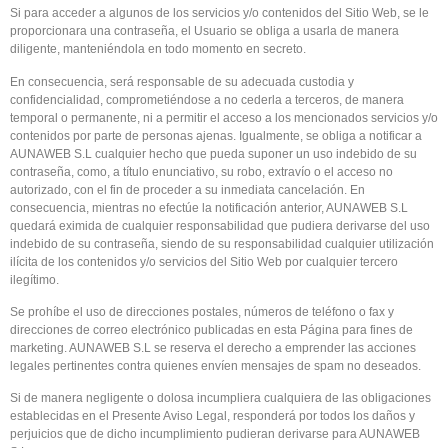
Si para acceder a algunos de los servicios y/o contenidos del Sitio Web, se le
proporcionara una contraseña, el Usuario se obliga a usarla de manera
diligente, manteniéndola en todo momento en secreto.
En consecuencia, será responsable de su adecuada custodia y
confidencialidad, comprometiéndose a no cederla a terceros, de manera
temporal o permanente, ni a permitir el acceso a los mencionados servicios y/o
contenidos por parte de personas ajenas. Igualmente, se obliga a notificar a
AUNAWEB S.L cualquier hecho que pueda suponer un uso indebido de su
contraseña, como, a título enunciativo, su robo, extravío o el acceso no
autorizado, con el fin de proceder a su inmediata cancelación. En
consecuencia, mientras no efectúe la notificación anterior, AUNAWEB S.L
quedará eximida de cualquier responsabilidad que pudiera derivarse del uso
indebido de su contraseña, siendo de su responsabilidad cualquier utilización
ilícita de los contenidos y/o servicios del Sitio Web por cualquier tercero
ilegítimo.
Se prohíbe el uso de direcciones postales, números de teléfono o fax y
direcciones de correo electrónico publicadas en esta Página para fines de
marketing. AUNAWEB S.L se reserva el derecho a emprender las acciones
legales pertinentes contra quienes envíen mensajes de spam no deseados.
Si de manera negligente o dolosa incumpliera cualquiera de las obligaciones
establecidas en el Presente Aviso Legal, responderá por todos los daños y
perjuicios que de dicho incumplimiento pudieran derivarse para AUNAWEB